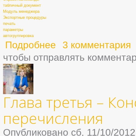
табличный документ
Модуль менеджера
Экспортные процедуры
печать
параметры
автогруппировка
Подробнее
о Глава четвертая - Справочники
3 комментария
чтобы отправлять коммента
Глава третья – Кон
перечисления
Опубликовано сб, 11/10/2012