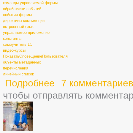
команды управляемой формы
обработчики событий
события формы
директивы компиляции
встроенный язык
управляемое приложение
константы
самоучитель 1С
видео-курсы
ПоказатьОповещениеПользователя
объекты метаданных
перечисления
линейный список
Подробнее
о Глава третья – Константы и перечислени
7 комментарие
чтобы отправлять коммента