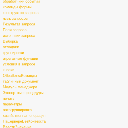
обработчики событий
команды формы
конструктор запроса
язык запросов
Результат запроса
Поля запроса
источники запроса
Выборка
отладчик
группировки
агрегатные функции
условия в запросе
кнопки
ОбработкаКоманды
табличный документ
Модуль менеджера
Экспортные процедуры
печать
параметры
автогруппировка
хозяйственная операция
НаСервереБезКонтекста
ВвестиЗначение