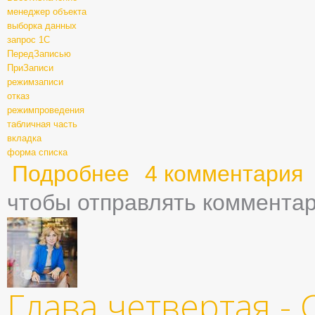
менеджер объекта
выборка данных
запрос 1С
ПередЗаписью
ПриЗаписи
режимзаписи
отказ
режимпроведения
табличная часть
вкладка
форма списка
Подробнее
о Глава пятая - Документы
4 комментария
чтобы отправлять коммента
Глава четвертая -