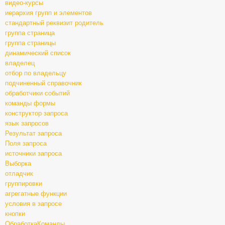
видео-курсы
иерархия групп и элементов
стандартный реквизит родитель
группа страница
группа страницы
динамический список
владелец
отбор по владельцу
подчиненный справочник
обработчики событий
команды формы
конструктор запроса
язык запросов
Результат запроса
Поля запроса
источники запроса
Выборка
отладчик
группировки
агрегатные функции
условия в запросе
кнопки
ОбработкаКоманды