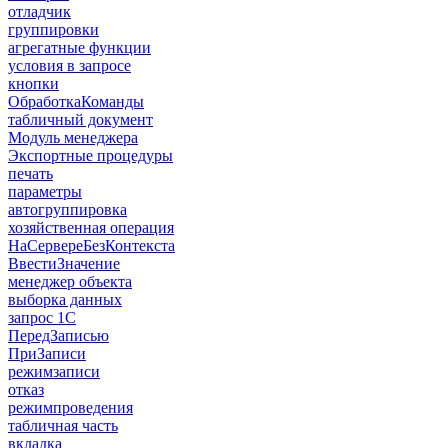
отладчик
группировки
агрегатные функции
условия в запросе
кнопки
ОбработкаКоманды
табличный документ
Модуль менеджера
Экспортные процедуры
печать
параметры
автогруппировка
хозяйственная операция
НаСервереБезКонтекста
ВвестиЗначение
менеджер объекта
выборка данных
запрос 1С
ПередЗаписью
ПриЗаписи
режимзаписи
отказ
режимпроведения
табличная часть
вкладка