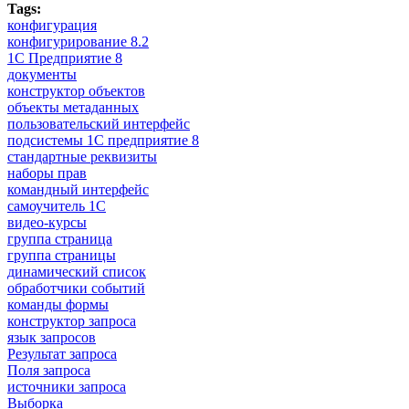
Tags:
конфигурация
конфигурирование 8.2
1С Предприятие 8
документы
конструктор объектов
объекты метаданных
пользовательский интерфейс
подсистемы 1С предприятие 8
стандартные реквизиты
наборы прав
командный интерфейс
самоучитель 1С
видео-курсы
группа страница
группа страницы
динамический список
обработчики событий
команды формы
конструктор запроса
язык запросов
Результат запроса
Поля запроса
источники запроса
Выборка