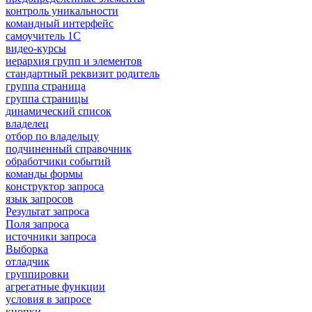
контроль уникальности
командный интерфейс
самоучитель 1С
видео-курсы
иерархия групп и элементов
стандартный реквизит родитель
группа страница
группа страницы
динамический список
владелец
отбор по владельцу
подчиненный справочник
обработчики событий
команды формы
конструктор запроса
язык запросов
Результат запроса
Поля запроса
источники запроса
Выборка
отладчик
группировки
агрегатные функции
условия в запросе
кнопки