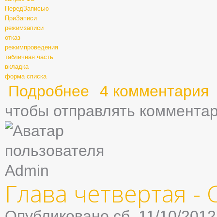
ПередЗаписью
ПриЗаписи
режимзаписи
отказ
режимпроведения
табличная часть
вкладка
форма списка
Подробнее
о Глава пятая - Документы
4 комментария
чтобы отправлять коммента
Глава четвертая -
Опубликовано сб, 11/10/2012