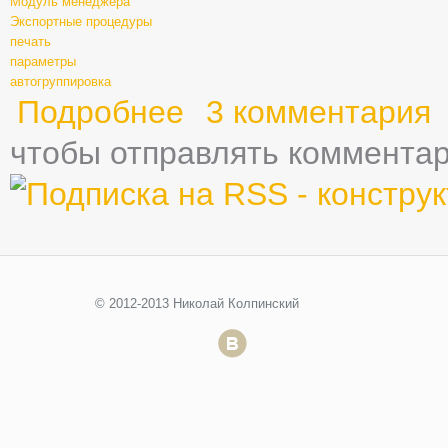
Модуль менеджера
Экспортные процедуры
печать
параметры
автогруппировка
Подробнее
о Глава четвертая - Справочники
3 комментария
чтобы отправлять коммента
© 2012-2013 Николай Колпинский