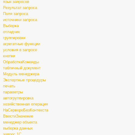
язык запросов
Результат запроса
Поля запроса
источники запроса
Выборка
отладчик
группировки
агрегатные функции
условия в запросе
кнопки
ОбработкаКоманды
табличный документ
Модуль менеджера
Экспортные процедуры
печать
параметры
автогруппировка
хозяйственная операция
НаСервереБезКонтекста
ВвестиЗначение
менеджер объекта
выборка данных
запрос 1С